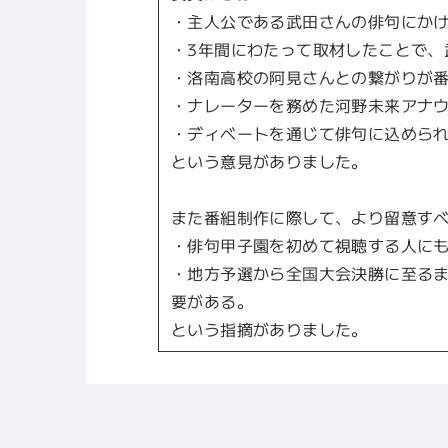
・主人公である武田さんの俳句にか
・3年間にわたって取材したことで
・洛南高校の阿見さんとの繋がりが
・ナレーターを務めた河野未来アナ
・ディベートを通じて俳句に込めら
という意見がありました。
また番組制作に際して、より留意す
・俳句甲子園を初めて視聴する人に
・地方予選から全国大会決勝に至る
要がある。
という指摘がありました。