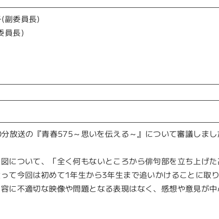
(副委員長)
委員長)
6時50分放送の『青春575～思いを伝える～』について審議しま
意図について、「全く何もないところから俳句部を立ち上げた
って今回は初めて1年生から3年生まで追いかけることに取
内容に不適切な映像や問題となる表現はなく、感想や意見が中