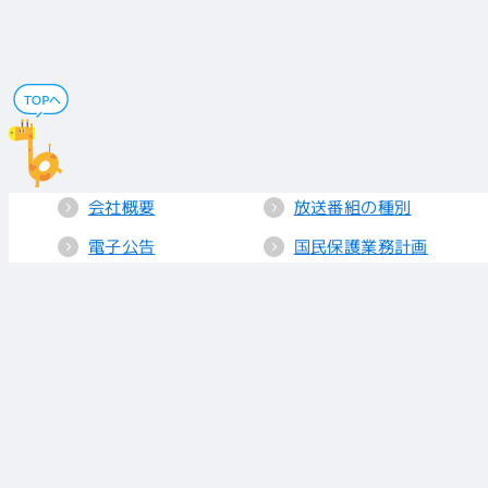
会社概要
放送番組の種別
電子公告
国民保護業務計画
採用情報
個人情報保護
送信所・中継局
クッキーポリシー
人権方針
視聴データの取り
扱い
放送基準
お知らせ
青少年に見てもら
いたい番組
リンク