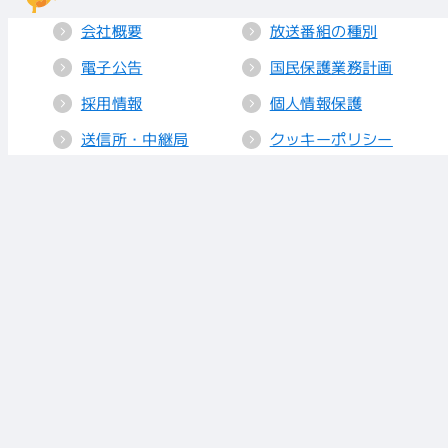
会社概要
放送番組の種別
電子公告
国民保護業務計画
採用情報
個人情報保護
送信所・中継局
クッキーポリシー
人権方針
視聴データの取り
扱い
放送基準
お知らせ
青少年に見てもら
いたい番組
リンク
放送番組審議会