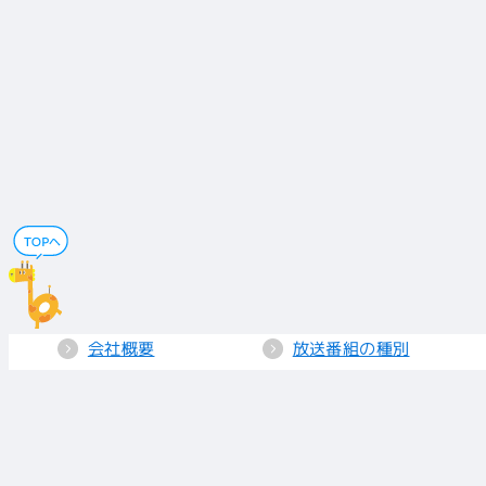
会社概要
放送番組の種別
電子公告
国民保護業務計画
採用情報
個人情報保護
送信所・中継局
クッキーポリシー