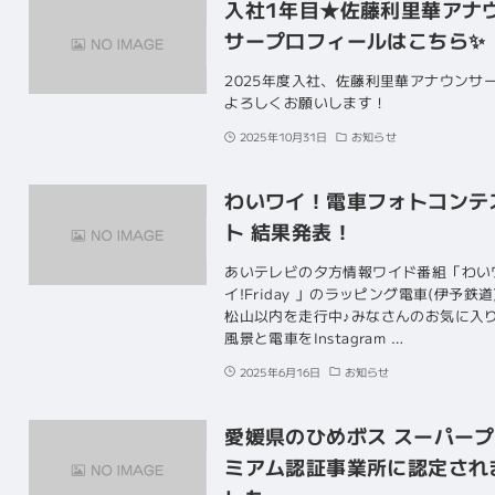
入社1年目★佐藤利里華アナ
サープロフィールはこちら✨
2025年度入社、佐藤利里華アナウンサ
よろしくお願いします！
2025年10月31日
お知らせ
わいワイ！電車フォトコンテ
ト 結果発表！
あいテレビの夕方情報ワイド番組「わい
イ!Friday 」のラッピング電車(伊予鉄道
松山以内を走行中♪みなさんのお気に入
風景と電車をInstagram …
2025年6月16日
お知らせ
愛媛県のひめボス スーパー
ミアム認証事業所に認定され