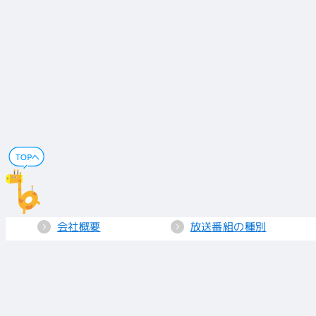
会社概要
放送番組の種別
電子公告
国民保護業務計画
採用情報
個人情報保護
送信所・中継局
クッキーポリシー