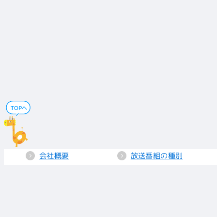
会社概要
放送番組の種別
電子公告
国民保護業務計画
採用情報
個人情報保護
送信所・中継局
クッキーポリシー