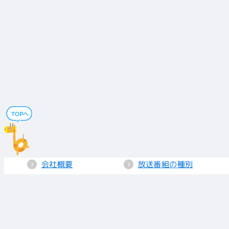
会社概要
放送番組の種別
電子公告
国民保護業務計画
採用情報
個人情報保護
送信所・中継局
クッキーポリシー