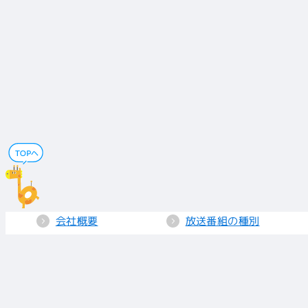
会社概要
放送番組の種別
電子公告
国民保護業務計画
採用情報
個人情報保護
送信所・中継局
クッキーポリシー