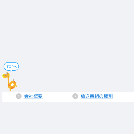
会社概要
放送番組の種別
電子公告
国民保護業務計画
採用情報
個人情報保護
送信所・中継局
クッキーポリシー