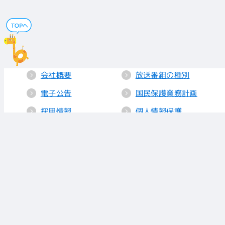
会社概要
放送番組の種別
電子公告
国民保護業務計画
採用情報
個人情報保護
送信所・中継局
クッキーポリシー
人権方針
視聴データの取り
扱い
放送基準
お知らせ
青少年に見てもら
いたい番組
リンク
放送番組審議会