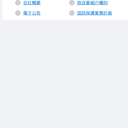
会社概要
放送番組の種別
電子公告
国民保護業務計画
採用情報
個人情報保護
送信所・中継局
クッキーポリシー
人権方針
視聴データの取り
扱い
放送基準
お知らせ
青少年に見てもら
いたい番組
リンク
放送番組審議会
株式会社 あいテレビ