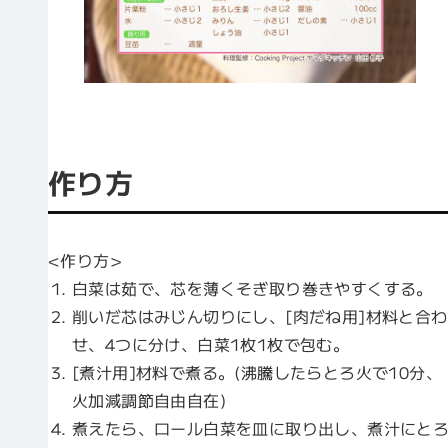
作り方
<作り方>
白菜は茹で、芯を薄くそぎ取り巻きやすくする。
削いだ芯はみじん切りにし、[肉だね用]材料と合わ
せ、4つに分け、白菜1枚1枚で包む。
[煮汁用]材料で煮る。(沸騰したらとろ火で10分、
火加減調節自由自在)
煮えたら、ロール白菜を皿に取り出し、煮汁にと