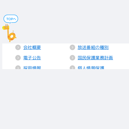
会社概要
放送番組の種別
電子公告
国民保護業務計画
採用情報
個人情報保護
送信所・中継局
クッキーポリシー
人権方針
視聴データの取り
扱い
放送基準
お知らせ
青少年に見てもら
いたい番組
リンク
放送番組審議会