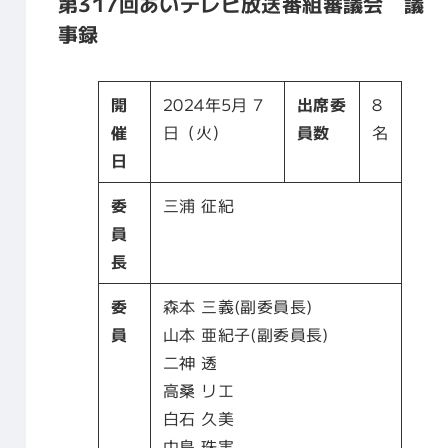
第317回あいテレビ放送番組審議会 議
事録
開
2024年5月 7
出席委
8
催
日（火）
員数
名
日
委
三浦 征紀
員
長
委
森本 三義(副委員長)
員
山本 亜紀子(副委員長)
二神 透
高桑 リエ
白石 久美
中島 珠実