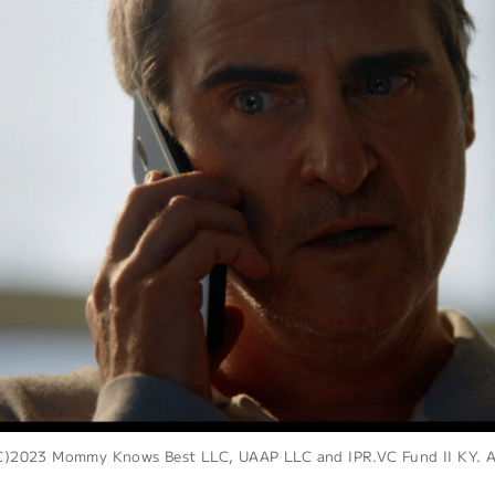
C)2023 Mommy Knows Best LLC, UAAP LLC and IPR.VC Fund II KY. Al