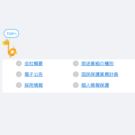
会社概要
放送番組の種別
電子公告
国民保護業務計画
採用情報
個人情報保護
送信所・中継局
クッキーポリシー
人権方針
視聴データの取り
扱い
放送基準
お知らせ
青少年に見てもら