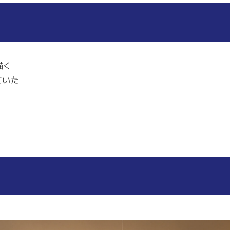
描く
ていた