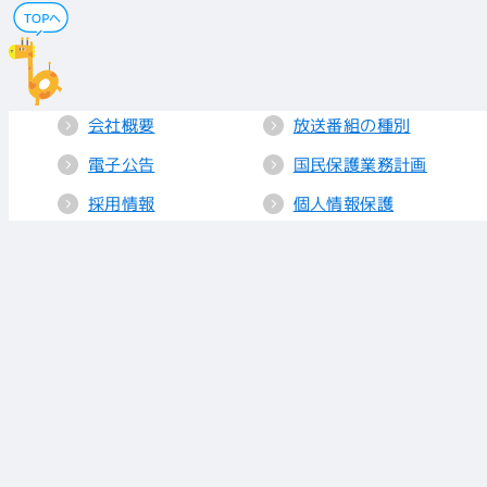
会社概要
放送番組の種別
電子公告
国民保護業務計画
採用情報
個人情報保護
送信所・中継局
クッキーポリシー
人権方針
視聴データの取り
扱い
放送基準
お知らせ
青少年に見てもら
いたい番組
リンク
放送番組審議会