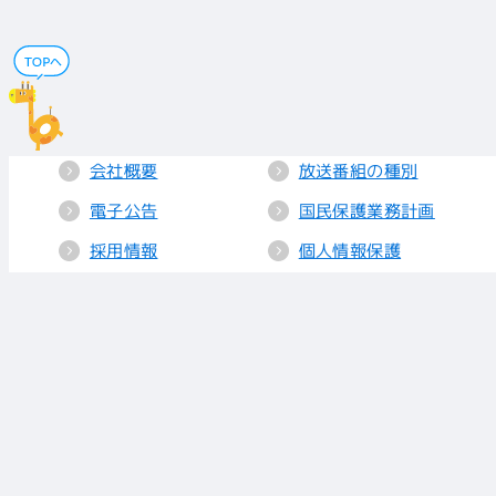
会社概要
放送番組の種別
電子公告
国民保護業務計画
採用情報
個人情報保護
送信所・中継局
クッキーポリシー
人権方針
視聴データの取り
扱い
放送基準
お知らせ
青少年に見てもら
いたい番組
リンク
放送番組審議会