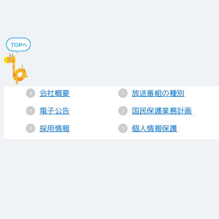
会社概要
放送番組の種別
電子公告
国民保護業務計画
採用情報
個人情報保護
送信所・中継局
クッキーポリシー
人権方針
視聴データの取り
扱い
放送基準
お知らせ
青少年に見てもら
いたい番組
リンク