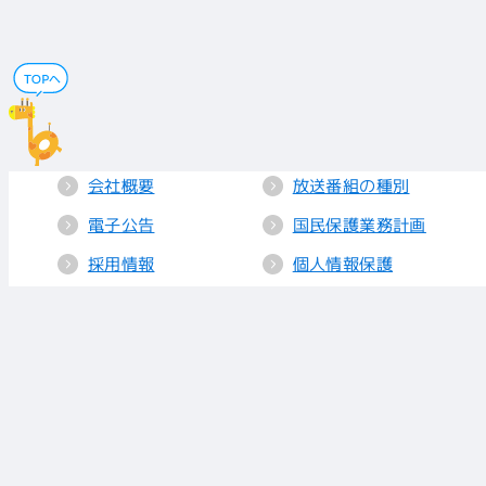
会社概要
放送番組の種別
電子公告
国民保護業務計画
採用情報
個人情報保護
送信所・中継局
クッキーポリシー
人権方針
視聴データの取り
扱い
放送基準
お知らせ
青少年に見てもら
いたい番組
リンク