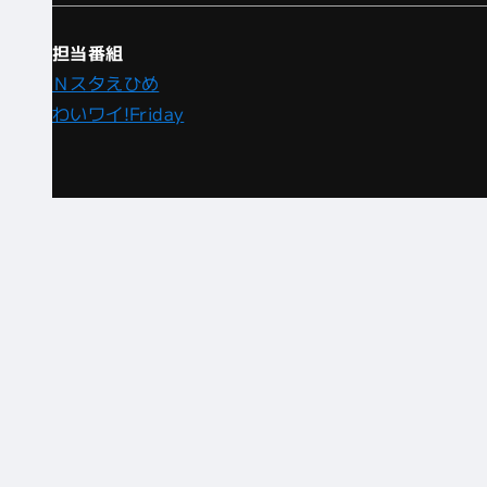
担当番組
Ｎスタえひめ
わいワイ!Friday