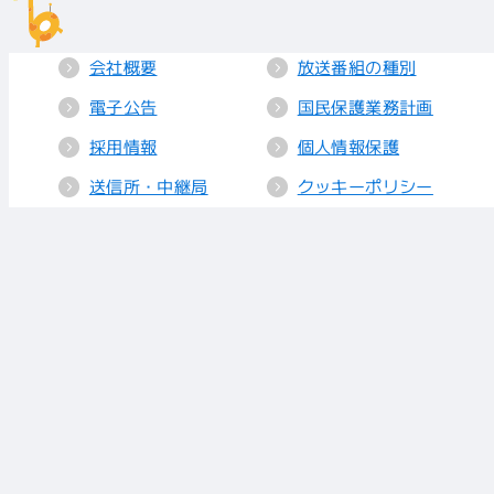
会社概要
放送番組の種別
電子公告
国民保護業務計画
採用情報
個人情報保護
送信所・中継局
クッキーポリシー
人権方針
視聴データの取り
扱い
放送基準
お知らせ
青少年に見てもら
いたい番組
リンク
放送番組審議会