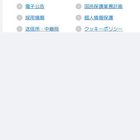
電子公告
国民保護業務計画
採用情報
個人情報保護
送信所・中継局
クッキーポリシー
人権方針
視聴データの取り
扱い
放送基準
お知らせ
青少年に見てもら
いたい番組
リンク
放送番組審議会
株式会社 あいテレビ