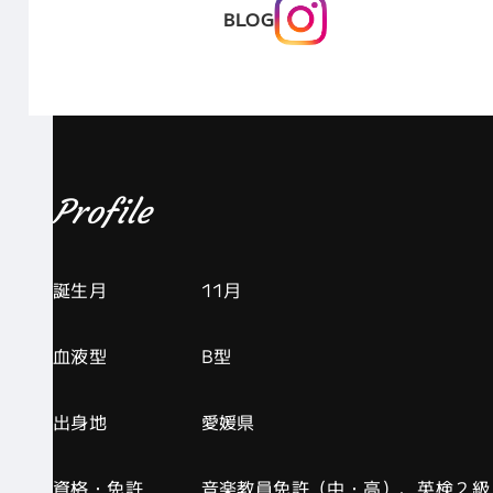
BLOG
Profile
誕生月
11月
血液型
B型
出身地
愛媛県
資格・免許
音楽教員免許（中・高）、英検２級