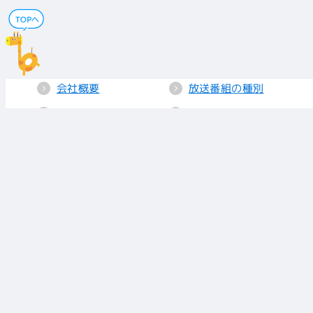
会社概要
放送番組の種別
電子公告
国民保護業務計画
採用情報
個人情報保護
送信所・中継局
クッキーポリシー
人権方針
視聴データの取り
扱い
放送基準
お知らせ
青少年に見てもら
いたい番組
リンク
放送番組審議会