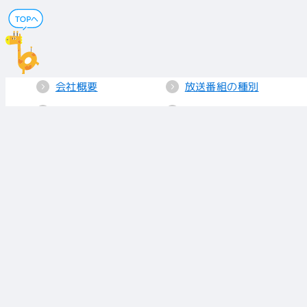
会社概要
放送番組の種別
電子公告
国民保護業務計画
採用情報
個人情報保護
送信所・中継局
クッキーポリシー
人権方針
視聴データの取り
扱い
放送基準
お知らせ
青少年に見てもら
いたい番組
リンク
放送番組審議会