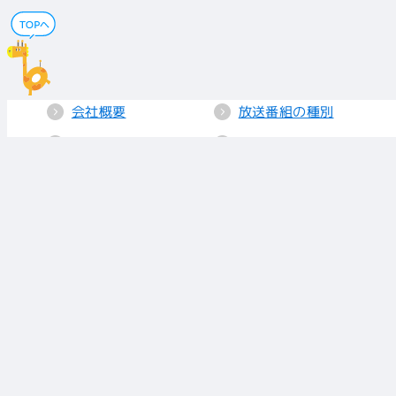
会社概要
放送番組の種別
電子公告
国民保護業務計画
採用情報
個人情報保護
送信所・中継局
クッキーポリシー
人権方針
視聴データの取り
扱い
放送基準
お知らせ
青少年に見てもら
いたい番組
リンク
放送番組審議会