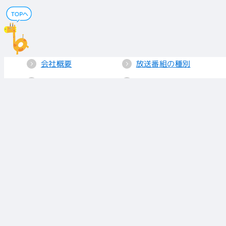
会社概要
放送番組の種別
電子公告
国民保護業務計画
採用情報
個人情報保護
送信所・中継局
クッキーポリシー
人権方針
視聴データの取り
扱い
放送基準
お知らせ
青少年に見てもら
いたい番組
リンク
放送番組審議会