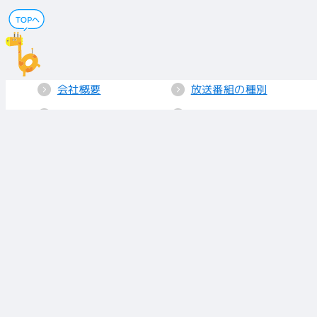
会社概要
放送番組の種別
電子公告
国民保護業務計画
採用情報
個人情報保護
送信所・中継局
クッキーポリシー
人権方針
視聴データの取り
扱い
放送基準
お知らせ
青少年に見てもら
いたい番組
リンク
放送番組審議会