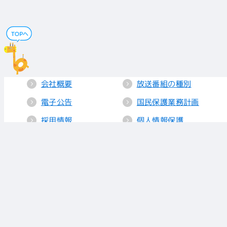
会社概要
放送番組の種別
電子公告
国民保護業務計画
採用情報
個人情報保護
送信所・中継局
クッキーポリシー
人権方針
視聴データの取り
扱い
放送基準
お知らせ
青少年に見てもら
いたい番組
リンク
放送番組審議会