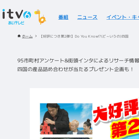
番組
ニュース
イベント・キ
ホーム
【好評につき第2弾!】Do You Know!?(ど～いうの)四国
95市町村アンケート&街頭インタによるリサーチ情
四国の産品詰め合わせが当たるプレゼント企画も！