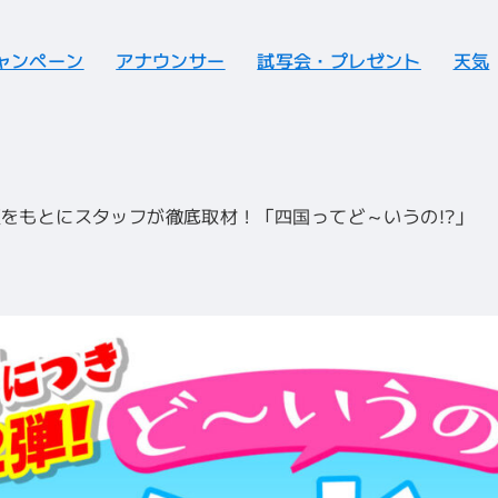
ャンペーン
アナウンサー
試写会・プレゼント
天気
報をもとにスタッフが徹底取材！「四国ってど～いうの!?」