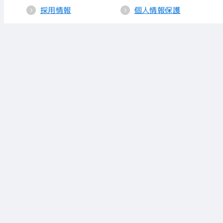
採用情報
個人情報保護
送信所・中継局
クッキーポリシー
人権方針
視聴データの取り
扱い
放送基準
お知らせ
青少年に見てもら
いたい番組
リンク
放送番組審議会
株式会社 あいテレビ
〒790-8529 愛媛県松山市竹原町1-5-25
TEL(089)921-2121（代） FAX(089)921-5420