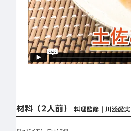
材料（2人前）
料理監修｜川添愛実
ジャガイモ(一口大) 3個