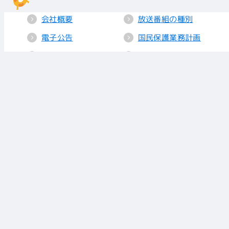
会社概要
放送番組の種別
電子公告
国民保護業務計画
採用情報
個人情報保護
送信所・中継局
クッキーポリシー
人権方針
視聴データの取り
扱い
放送基準
お知らせ
青少年に見てもら
いたい番組
リンク
放送番組審議会