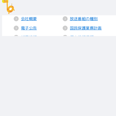
会社概要
放送番組の種別
電子公告
国民保護業務計画
採用情報
個人情報保護
送信所・中継局
クッキーポリシー
人権方針
視聴データの取り
扱い
放送基準
お知らせ
青少年に見てもら
いたい番組
リンク
放送番組審議会