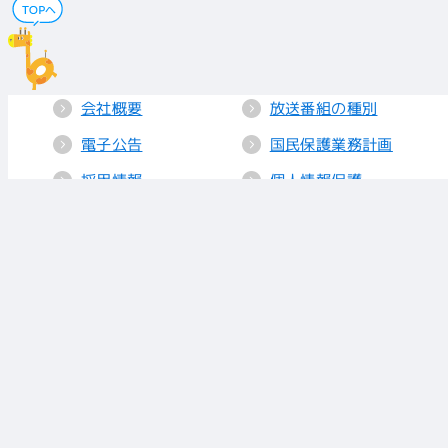
会社概要
放送番組の種別
電子公告
国民保護業務計画
採用情報
個人情報保護
送信所・中継局
クッキーポリシー
人権方針
視聴データの取り
扱い
放送基準
お知らせ
青少年に見てもら
いたい番組
リンク
放送番組審議会