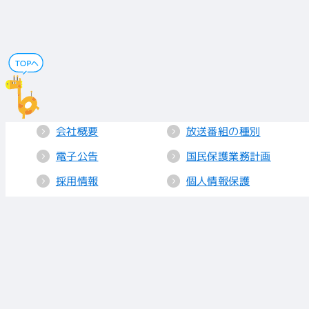
会社概要
放送番組の種別
電子公告
国民保護業務計画
採用情報
個人情報保護
送信所・中継局
クッキーポリシー
人権方針
視聴データの取り
扱い
放送基準
お知らせ
青少年に見てもら
いたい番組
リンク