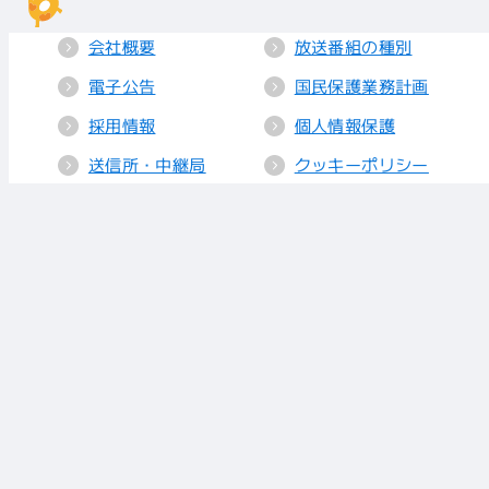
会社概要
放送番組の種別
電子公告
国民保護業務計画
採用情報
個人情報保護
送信所・中継局
クッキーポリシー
人権方針
視聴データの取り
扱い
放送基準
お知らせ
青少年に見てもら
いたい番組
リンク
放送番組審議会