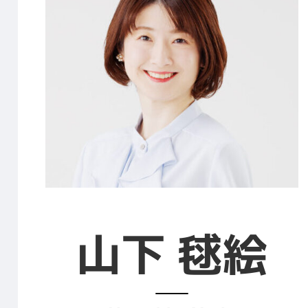
山下 毬絵