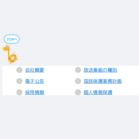
会社概要
放送番組の種別
電子公告
国民保護業務計画
採用情報
個人情報保護
送信所・中継局
クッキーポリシー
人権方針
視聴データの取り
扱い
放送基準
お知らせ
青少年に見てもら