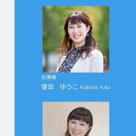
出演者
窪田 ゆうこ
Kubota Yuko