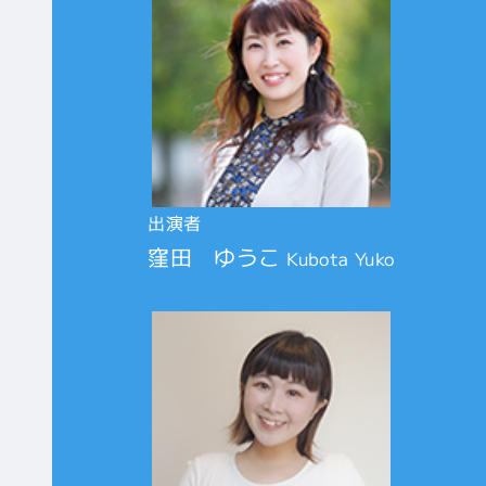
出演者
窪田 ゆうこ
Kubota Yuko