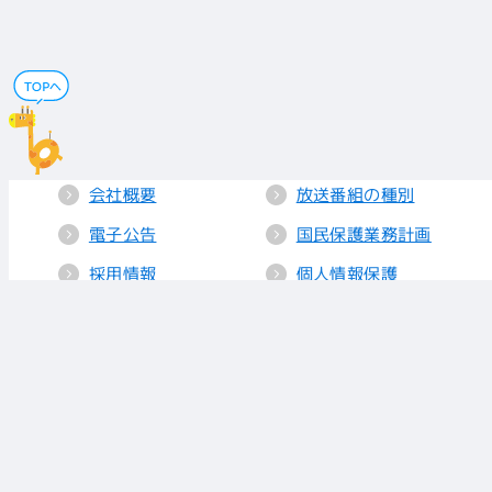
会社概要
放送番組の種別
電子公告
国民保護業務計画
採用情報
個人情報保護
送信所・中継局
クッキーポリシー
人権方針
視聴データの取り
扱い
放送基準
お知らせ
青少年に見てもら
いたい番組
リンク