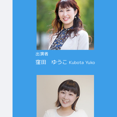
出演者
窪田 ゆうこ
Kubota Yuko