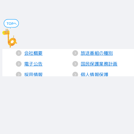
会社概要
放送番組の種別
電子公告
国民保護業務計画
採用情報
個人情報保護
送信所・中継局
クッキーポリシー
人権方針
視聴データの取り
扱い
放送基準
お知らせ
青少年に見てもら
いたい番組
リンク