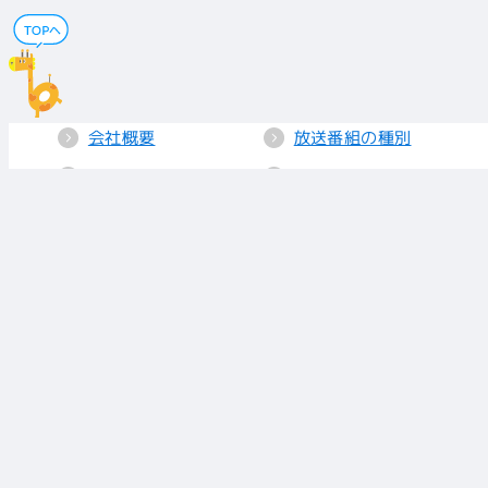
会社概要
放送番組の種別
電子公告
国民保護業務計画
採用情報
個人情報保護
送信所・中継局
クッキーポリシー
人権方針
視聴データの取り
扱い
放送基準
お知らせ
青少年に見てもら
いたい番組
リンク
放送番組審議会