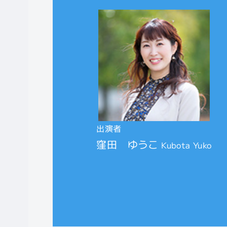
出演者
窪田 ゆうこ
Kubota Yuko