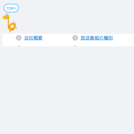
会社概要
放送番組の種別
電子公告
国民保護業務計画
採用情報
個人情報保護
送信所・中継局
クッキーポリシー
人権方針
視聴データの取り
扱い
放送基準
お知らせ
青少年に見てもら
いたい番組
リンク
放送番組審議会