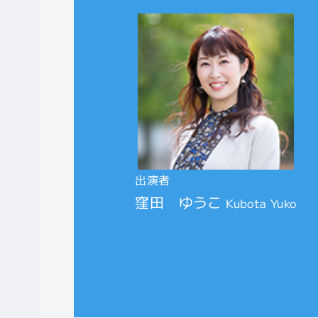
出演者
窪田 ゆうこ
Kubota Yuko