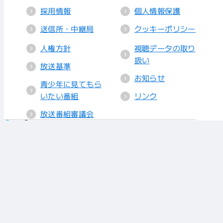
採用情報
個人情報保護
送信所・中継局
クッキーポリシー
人権方針
視聴データの取り
扱い
放送基準
お知らせ
青少年に見てもら
いたい番組
リンク
放送番組審議会
株式会社 あいテレビ
〒790-8529 愛媛県松山市竹原町1-5-25
TEL(089)921-2121（代） FAX(089)921-5420