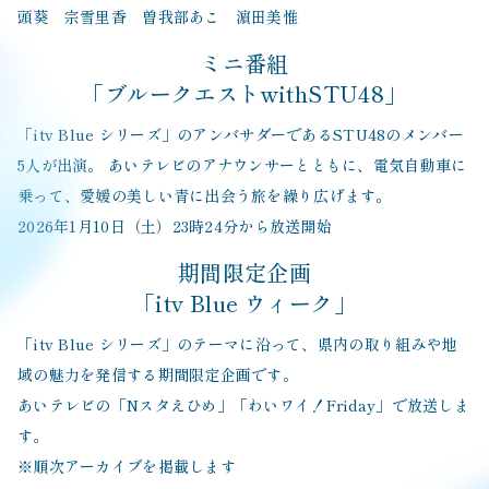
頭葵 宗雪里香 曽我部あこ 濵田美惟
ミニ番組
「ブルークエストwithSTU48」
「itv Blue シリーズ」のアンバサダーであるSTU48のメンバー
5人が出演。 あいテレビのアナウンサーとともに、電気自動車に
乗って、愛媛の美しい青に出会う旅を繰り広げます。
2026年1月10日（土）23時24分から放送開始
期間限定企画
「itv Blue ウィーク」
「itv Blue シリーズ」のテーマに沿って、県内の取り組みや地
域の魅力を発信する期間限定企画です。
あいテレビの「Nスタえひめ」「わいワイ！Friday」で放送しま
す。
※順次アーカイブを掲載します