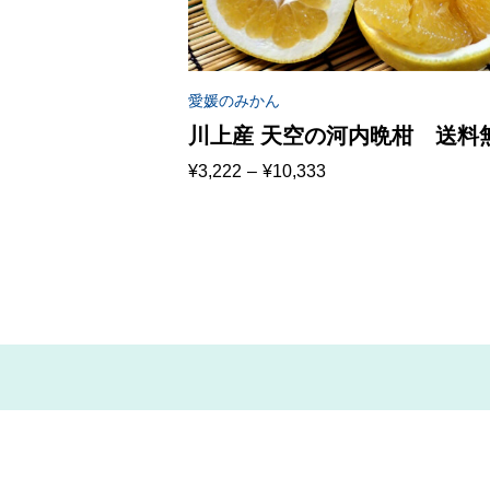
愛媛のみかん
川上産 天空の河内晩柑 送料
価
¥
3,222
–
¥
10,333
（北海道・沖縄・東北は別途
格
帯:
料）
¥3,222
–
¥10,333