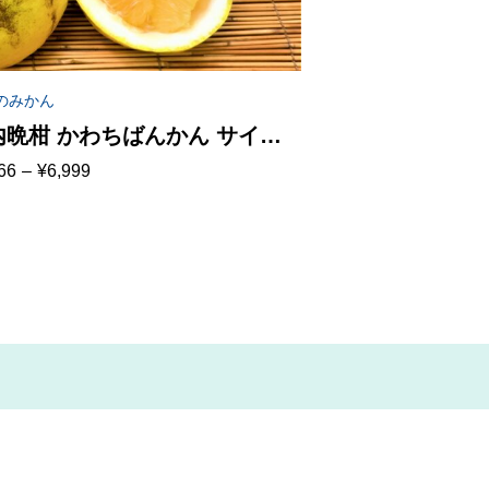
のみかん
内晩柑 かわちばんかん サイズ
66
–
¥
6,999
揃い 爽やかジューシーな夏の柑
 送料無料（北海道・沖縄・東北
66
別途送料）
99