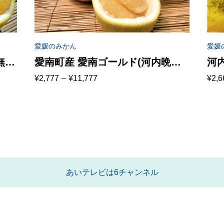
愛媛のみかん
愛媛
無料
愛南町産 愛南ゴールド(河内晩
河
価
価
¥
2,777
–
¥
11,777
¥
2,6
送
柑) 送料無料（北海道・沖縄・東
不
格
格
帯:
帯:
北は別途送料）
橘
¥2,777
¥2,6
は
–
–
¥11,777
¥6,9
あいテレビは6チャンネル